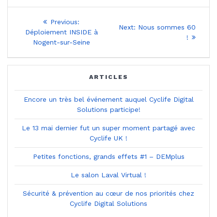
Navigation
Previous
Previous:
Next
Next:
Nous sommes 60
post:
de
Déploiement INSIDE à
post:
!
Nogent-sur-Seine
l’article
ARTICLES
Encore un très bel événement auquel Cyclife Digital
Solutions participe!
Le 13 mai dernier fut un super moment partagé avec
Cyclife UK !
Petites fonctions, grands effets #1 – DEMplus
Le salon Laval Virtual !
Sécurité & prévention au cœur de nos priorités chez
Cyclife Digital Solutions