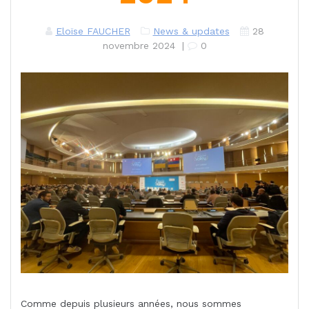
Eloïse FAUCHER
News & updates
28
novembre 2024
|
0
Comme depuis plusieurs années, nous sommes