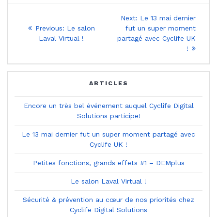
Navigation
Next
Next:
Le 13 mai dernier
Previous
post:
de
Previous:
Le salon
fut un super moment
post:
Laval Virtual !
partagé avec Cyclife UK
l’article
!
ARTICLES
Encore un très bel événement auquel Cyclife Digital
Solutions participe!
Le 13 mai dernier fut un super moment partagé avec
Cyclife UK !
Petites fonctions, grands effets #1 – DEMplus
Le salon Laval Virtual !
Sécurité & prévention au cœur de nos priorités chez
Cyclife Digital Solutions