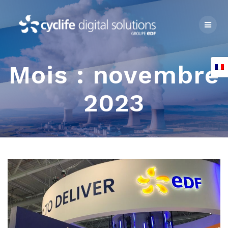
Skip
to
content
Mois :
novembre
2023