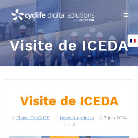
Skip
to
content
Visite de ICEDA
Visite de ICEDA
Eloïse FAUCHER
News & updates
7 juin 2024
|
0